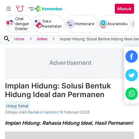
Masuk
Chat
Toko
dengan
Homecare
Asuransiku
Kesehatan
Dokter
search
Home
Artikel
Implan Hidung: Solusi Bentuk Hidung Ideal d
Implan Hidung: Solusi Bentuk
Hidung Ideal dan Permanen
Hidup Sehat
Ditinjau oleh
Redaksi Halodoc
16 Februari 2026
Implan Hidung: Rahasia Hidung Ideal, Hasil Permanen!