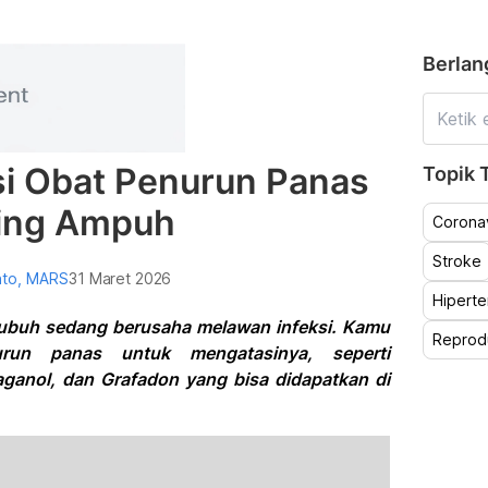
Berlan
si Obat Penurun Panas
Topik T
ling Ampuh
Coronav
Stroke
nto, MARS
31 Maret 2026
Hiperte
ubuh sedang berusaha melawan infeksi. Kamu
Reprod
run panas untuk mengatasinya, seperti
ganol, dan Grafadon yang bisa didapatkan di