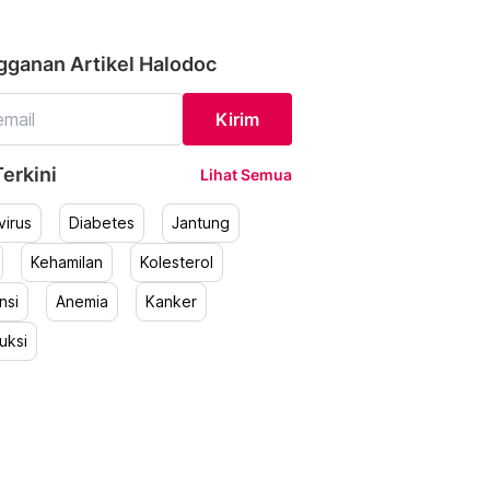
gganan Artikel Halodoc
Kirim
erkini
Lihat Semua
irus
Diabetes
Jantung
Kehamilan
Kolesterol
nsi
Anemia
Kanker
uksi