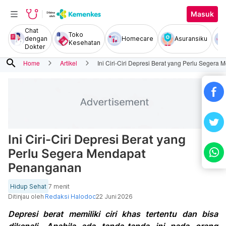
Masuk
Chat
Toko
dengan
Homecare
Asuransiku
Kesehatan
Dokter
search
Home
Artikel
Ini Ciri-Ciri Depresi Berat yang Perlu Seger
Ini Ciri-Ciri Depresi Berat yang
Perlu Segera Mendapat
Penanganan
Hidup Sehat
7 menit
Ditinjau oleh
Redaksi Halodoc
22 Juni 2026
Depresi berat memiliki ciri khas tertentu dan bisa