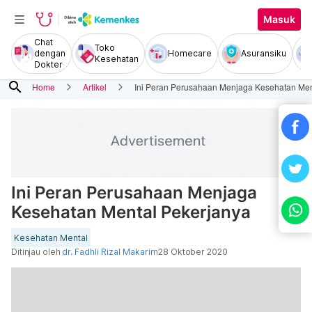
Masuk
Chat
Toko
dengan
Homecare
Asuransiku
Kesehatan
Dokter
search
Home
Artikel
Ini Peran Perusahaan Menjaga Kesehatan Men
Ini Peran Perusahaan Menjaga
Kesehatan Mental Pekerjanya
Kesehatan Mental
Ditinjau oleh
dr. Fadhli Rizal Makarim
28 Oktober 2020