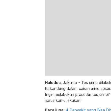
Halodoc
, Jakarta - Tes urine dila
terkandung dalam cairan urine seseor
Ingin melakukan prosedur tes urine
harus kamu lakukan!
Baca juga:
4 Penyakit yang Bisa Did