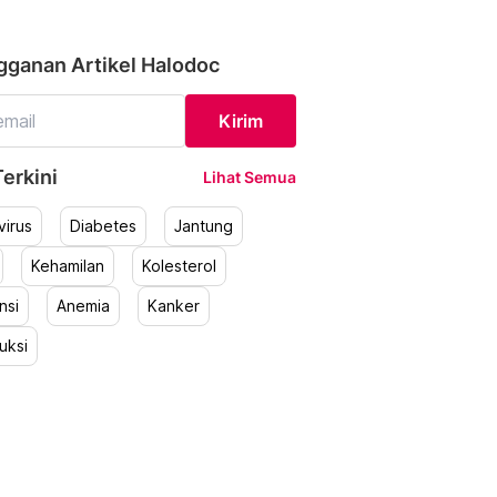
gganan Artikel Halodoc
Kirim
erkini
Lihat Semua
irus
Diabetes
Jantung
Kehamilan
Kolesterol
nsi
Anemia
Kanker
uksi