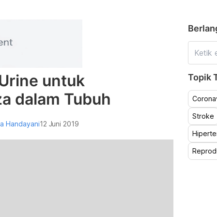
Berlan
 Urine untuk
Topik T
a dalam Tubuh
Coronav
Stroke
na Handayani
12 Juni 2019
Hiperte
Reprod