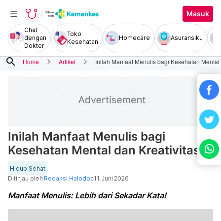
Masuk
Chat
Toko
dengan
Homecare
Asuransiku
Kesehatan
Dokter
search
Home
Artikel
Inilah Manfaat Menulis bagi Kesehatan Mental 
Inilah Manfaat Menulis bagi
Kesehatan Mental dan Kreativitas
Hidup Sehat
Ditinjau oleh
Redaksi Halodoc
11 Juni 2026
Manfaat Menulis: Lebih dari Sekadar Kata!