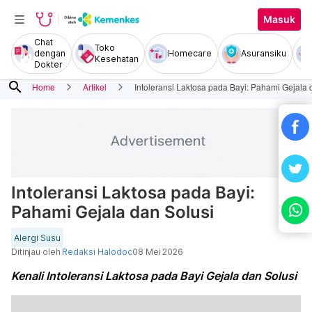
Masuk
Chat
Toko
dengan
Homecare
Asuransiku
Kesehatan
Dokter
search
Home
Artikel
Intoleransi Laktosa pada Bayi: Pahami Gejala 
Intoleransi Laktosa pada Bayi:
Pahami Gejala dan Solusi
Alergi Susu
Ditinjau oleh
Redaksi Halodoc
08 Mei 2026
Kenali Intoleransi Laktosa pada Bayi Gejala dan Solusi