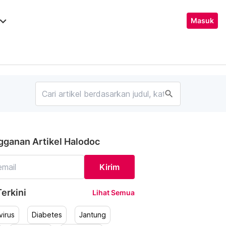
ard_arrow_down
Masuk
search
gganan Artikel Halodoc
Kirim
erkini
Lihat Semua
irus
Diabetes
Jantung