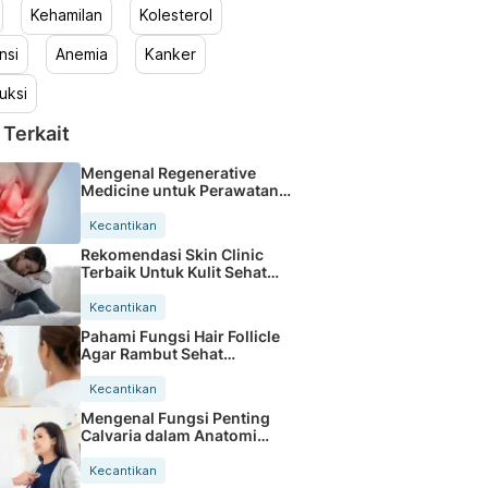
Kehamilan
Kolesterol
nsi
Anemia
Kanker
uksi
 Terkait
Mengenal Regenerative
Medicine untuk Perawatan
Tubuh Masa Kini
Kecantikan
Rekomendasi Skin Clinic
Terbaik Untuk Kulit Sehat
Cerah
Kecantikan
Pahami Fungsi Hair Follicle
Agar Rambut Sehat
Maksimal
Kecantikan
Mengenal Fungsi Penting
Calvaria dalam Anatomi
Tubuh Manusia
Kecantikan