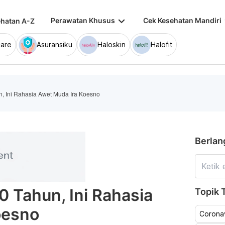
keyboard_arrow_down
keybo
Perawatan Khusus
Cek Kesehatan Mandiri
hatan A-Z
are
Asuransiku
Haloskin
Halofit
n, Ini Rahasia Awet Muda Ira Koesno
Berlan
0 Tahun, Ini Rahasia
Topik T
oesno
Coronav