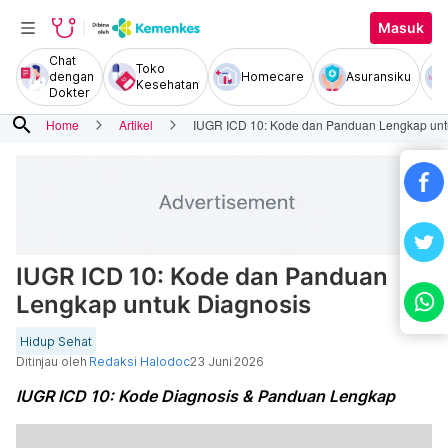
Masuk
Chat
Toko
dengan
Homecare
Asuransiku
Kesehatan
Dokter
search
Home
Artikel
IUGR ICD 10: Kode dan Panduan Lengkap unt
IUGR ICD 10: Kode dan Panduan
Lengkap untuk Diagnosis
Hidup Sehat
Ditinjau oleh
Redaksi Halodoc
23 Juni 2026
IUGR ICD 10: Kode Diagnosis & Panduan Lengkap