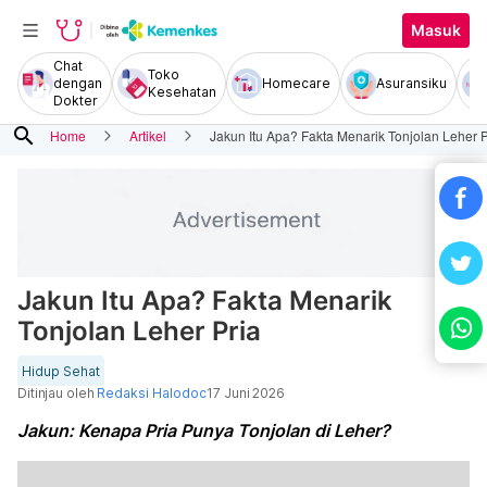
Masuk
Chat
Toko
dengan
Homecare
Asuransiku
Kesehatan
Dokter
search
Home
Artikel
Jakun Itu Apa? Fakta Menarik Tonjolan Leher P
Jakun Itu Apa? Fakta Menarik
Tonjolan Leher Pria
Hidup Sehat
Ditinjau oleh
Redaksi Halodoc
17 Juni 2026
Jakun: Kenapa Pria Punya Tonjolan di Leher?