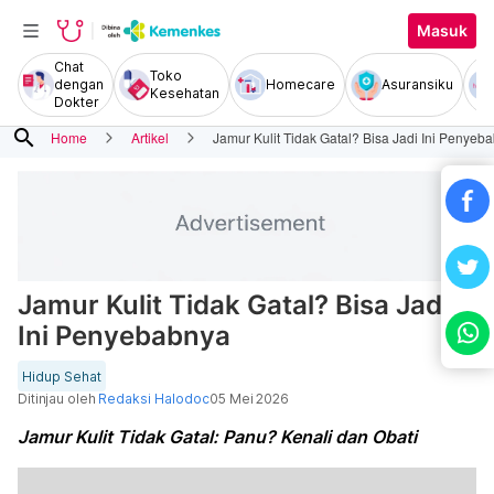
Masuk
Chat
Toko
dengan
Homecare
Asuransiku
Kesehatan
Dokter
search
Home
Artikel
Jamur Kulit Tidak Gatal? Bisa Jadi Ini Penyeb
Jamur Kulit Tidak Gatal? Bisa Jadi
Ini Penyebabnya
Hidup Sehat
Ditinjau oleh
Redaksi Halodoc
05 Mei 2026
Jamur Kulit Tidak Gatal: Panu? Kenali dan Obati