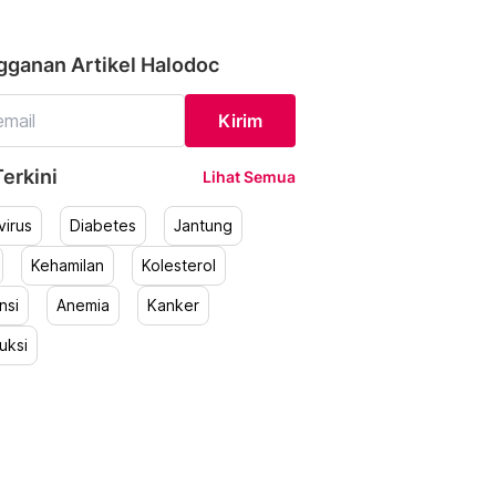
gganan Artikel Halodoc
Kirim
erkini
Lihat Semua
irus
Diabetes
Jantung
Kehamilan
Kolesterol
nsi
Anemia
Kanker
uksi