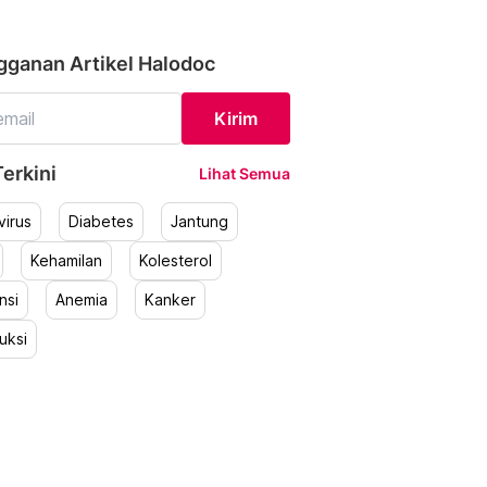
gganan Artikel Halodoc
Kirim
erkini
Lihat Semua
irus
Diabetes
Jantung
Kehamilan
Kolesterol
nsi
Anemia
Kanker
uksi