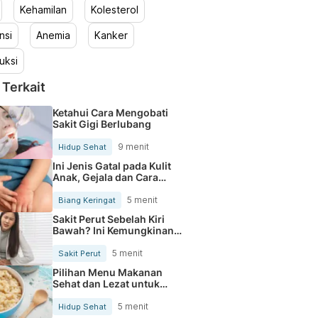
Kehamilan
Kolesterol
nsi
Anemia
Kanker
uksi
 Terkait
Ketahui Cara Mengobati
Sakit Gigi Berlubang
9 menit
Hidup Sehat
Ini Jenis Gatal pada Kulit
Anak, Gejala dan Cara
Mengobatinya
5 menit
Biang Keringat
Sakit Perut Sebelah Kiri
Bawah? Ini Kemungkinan
Penyebabnya
5 menit
Sakit Perut
Pilihan Menu Makanan
Sehat dan Lezat untuk
Mengurangi Kolesterol
5 menit
Hidup Sehat