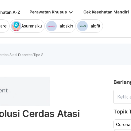
keyboard_arrow_down
keybo
Perawatan Khusus
Cek Kesehatan Mandiri
hatan A-Z
are
Asuransiku
Haloskin
Halofit
erdas Atasi Diabetes Tipe 2
Berlan
olusi Cerdas Atasi
Topik T
Coronav