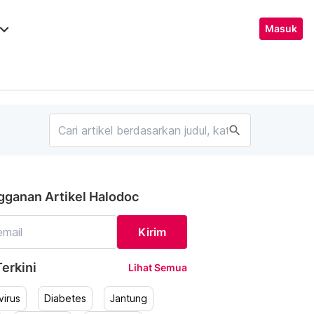
ard_arrow_down
Masuk
search
gganan Artikel Halodoc
Kirim
erkini
Lihat Semua
irus
Diabetes
Jantung