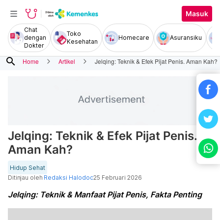
Masuk
Chat
Toko
dengan
Homecare
Asuransiku
Kesehatan
Dokter
search
Home
Artikel
Jelqing: Teknik & Efek Pijat Penis. Aman Kah?
Jelqing: Teknik & Efek Pijat Penis.
Aman Kah?
Hidup Sehat
Ditinjau oleh
Redaksi Halodoc
25 Februari 2026
Jelqing: Teknik & Manfaat Pijat Penis, Fakta Penting