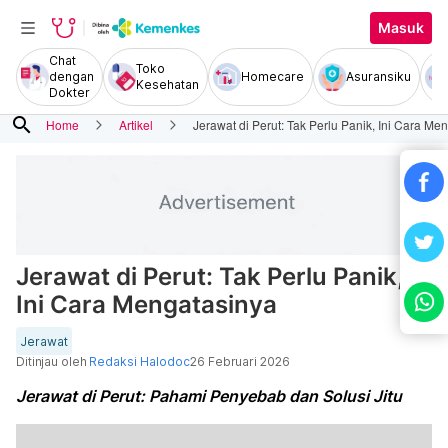
Masuk
Chat
Toko
dengan
Homecare
Asuransiku
Kesehatan
Dokter
search
Home
Artikel
Jerawat di Perut: Tak Perlu Panik, Ini Cara Me
Jerawat di Perut: Tak Perlu Panik,
Ini Cara Mengatasinya
Jerawat
Ditinjau oleh
Redaksi Halodoc
26 Februari 2026
Jerawat di Perut: Pahami Penyebab dan Solusi Jitu