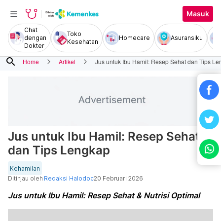
Masuk
Chat
Toko
dengan
Homecare
Asuransiku
Kesehatan
Dokter
search
Home
Artikel
Jus untuk Ibu Hamil: Resep Sehat dan Tips L
Jus untuk Ibu Hamil: Resep Sehat
dan Tips Lengkap
Kehamilan
Ditinjau oleh
Redaksi Halodoc
20 Februari 2026
Jus untuk Ibu Hamil: Resep Sehat & Nutrisi Optimal