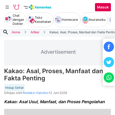
Masuk
Chat
Toko
dengan
Homecare
Asuransiku
Kesehatan
Dokter
search
Home
Artikel
Kakao: Asal, Proses, Manfaat dan Fakta Penti
Kakao: Asal, Proses, Manfaat dan
Fakta Penting
Hidup Sehat
Ditinjau oleh
Redaksi Halodoc
12 Juni 2026
Kakao: Asal Usul, Manfaat, dan Proses Pengolahan