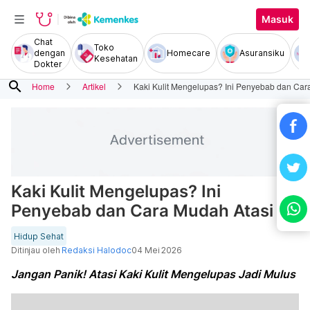
Masuk
Chat
Toko
dengan
Homecare
Asuransiku
Kesehatan
Dokter
search
Home
Artikel
Kaki Kulit Mengelupas? Ini Penyebab dan Car
Kaki Kulit Mengelupas? Ini
Penyebab dan Cara Mudah Atasi
Hidup Sehat
Ditinjau oleh
Redaksi Halodoc
04 Mei 2026
Jangan Panik! Atasi Kaki Kulit Mengelupas Jadi Mulus