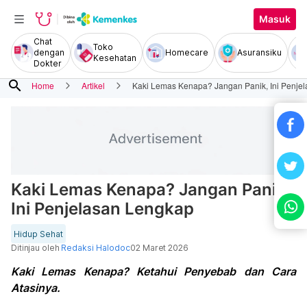
Masuk
Chat
Toko
dengan
Homecare
Asuransiku
Kesehatan
Dokter
search
Home
Artikel
Kaki Lemas Kenapa? Jangan Panik, Ini Penje
Kaki Lemas Kenapa? Jangan Panik,
Ini Penjelasan Lengkap
Hidup Sehat
Ditinjau oleh
Redaksi Halodoc
02 Maret 2026
Kaki Lemas Kenapa? Ketahui Penyebab dan Cara
Atasinya.