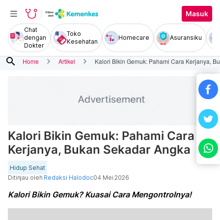
Masuk
Chat
Toko
dengan
Homecare
Asuransiku
Kesehatan
Dokter
search
Home
Artikel
Kalori Bikin Gemuk: Pahami Cara Kerjanya, 
Kalori Bikin Gemuk: Pahami Cara
Kerjanya, Bukan Sekadar Angka
Hidup Sehat
Ditinjau oleh
Redaksi Halodoc
04 Mei 2026
Kalori Bikin Gemuk? Kuasai Cara Mengontrolnya!