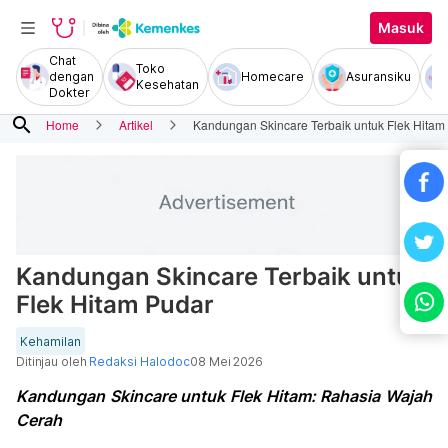
Masuk
Chat
Toko
dengan
Homecare
Asuransiku
Kesehatan
Dokter
search
Home
Artikel
Kandungan Skincare Terbaik untuk Flek Hitam
Kandungan Skincare Terbaik untuk
Flek Hitam Pudar
Kehamilan
Ditinjau oleh
Redaksi Halodoc
08 Mei 2026
Kandungan Skincare untuk Flek Hitam: Rahasia Wajah
Cerah