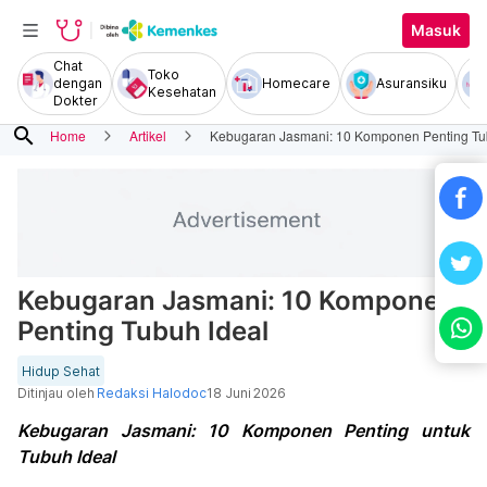
Masuk
Chat
Toko
dengan
Homecare
Asuransiku
Kesehatan
Dokter
search
Home
Artikel
Kebugaran Jasmani: 10 Komponen Penting Tu
Kebugaran Jasmani: 10 Komponen
Penting Tubuh Ideal
Hidup Sehat
Ditinjau oleh
Redaksi Halodoc
18 Juni 2026
Kebugaran Jasmani: 10 Komponen Penting untuk
Tubuh Ideal