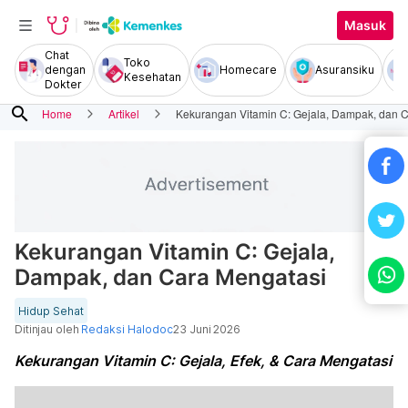
Masuk
Chat
Toko
dengan
Homecare
Asuransiku
Kesehatan
Dokter
search
Home
Artikel
Kekurangan Vitamin C: Gejala, Dampak, dan 
Kekurangan Vitamin C: Gejala,
Dampak, dan Cara Mengatasi
Hidup Sehat
Ditinjau oleh
Redaksi Halodoc
23 Juni 2026
Kekurangan Vitamin C: Gejala, Efek, & Cara Mengatasi