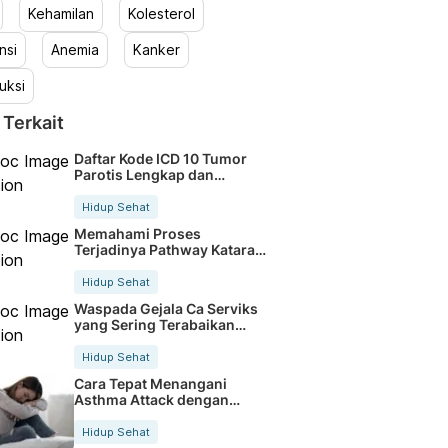
Kehamilan
Kolesterol
nsi
Anemia
Kanker
uksi
 Terkait
Daftar Kode ICD 10 Tumor
Parotis Lengkap dan
Terbaru
Hidup Sehat
Memahami Proses
Terjadinya Pathway Katarak
Secara Jelas
Hidup Sehat
Waspada Gejala Ca Serviks
yang Sering Terabaikan
Sejak Dini
Hidup Sehat
Cara Tepat Menangani
Asthma Attack dengan
Cepat dan Aman
Hidup Sehat