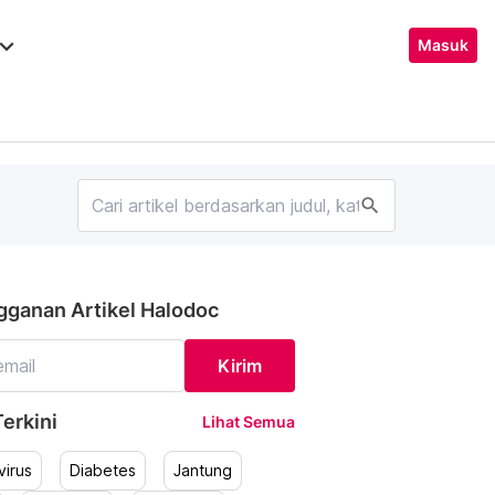
ard_arrow_down
Masuk
search
gganan Artikel Halodoc
Kirim
erkini
Lihat Semua
irus
Diabetes
Jantung