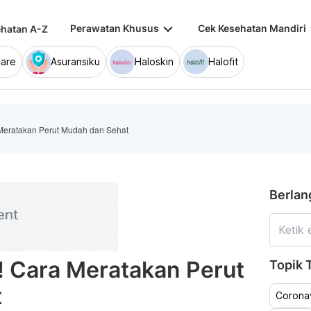
keyboard_arrow_down
keybo
Perawatan Khusus
Cek Kesehatan Mandiri
hatan A-Z
are
Asuransiku
Haloskin
Halofit
Meratakan Perut Mudah dan Sehat
Berlan
! Cara Meratakan Perut
Topik T
t
Coronav