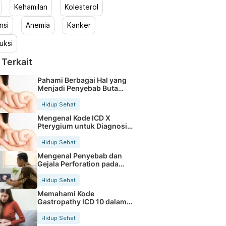
Kehamilan
Kolesterol
nsi
Anemia
Kanker
uksi
 Terkait
Pahami Berbagai Hal yang
Menjadi Penyebab Buta
Warna
Hidup Sehat
Mengenal Kode ICD X
Pterygium untuk Diagnosis
Mata
Hidup Sehat
Mengenal Penyebab dan
Gejala Perforation pada
Tubuh
Hidup Sehat
Memahami Kode
Gastropathy ICD 10 dalam
Rekam Medis Pasien
Hidup Sehat