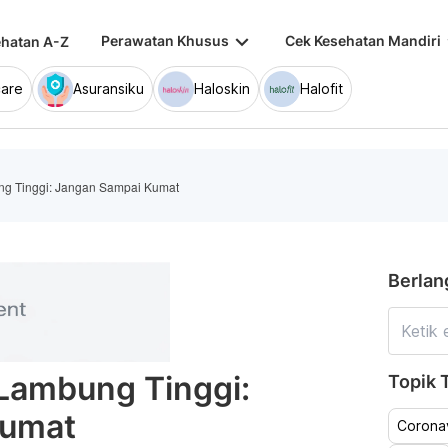
keyboard_arrow_down
keybo
Perawatan Khusus
Cek Kesehatan Mandiri
hatan A-Z
are
Asuransiku
Haloskin
Halofit
ng Tinggi: Jangan Sampai Kumat
Berlan
 Lambung Tinggi:
Topik T
Kumat
Coronav