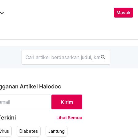
ard_arrow_down
Masuk
search
gganan Artikel Halodoc
Kirim
erkini
Lihat Semua
irus
Diabetes
Jantung