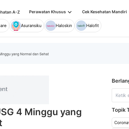
keyboard_arrow_down
keybo
Perawatan Khusus
Cek Kesehatan Mandiri
hatan A-Z
are
Asuransiku
Haloskin
Halofit
4 Minggu yang Normal dan Sehat
Berlan
l USG 4 Minggu yang
Topik T
t
Coronav