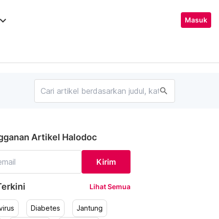
ard_arrow_down
Masuk
search
gganan Artikel Halodoc
Kirim
erkini
Lihat Semua
irus
Diabetes
Jantung