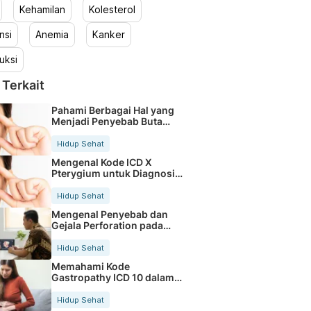
Kehamilan
Kolesterol
nsi
Anemia
Kanker
uksi
 Terkait
Pahami Berbagai Hal yang
Menjadi Penyebab Buta
Warna
Hidup Sehat
Mengenal Kode ICD X
Pterygium untuk Diagnosis
Mata
Hidup Sehat
Mengenal Penyebab dan
Gejala Perforation pada
Tubuh
Hidup Sehat
Memahami Kode
Gastropathy ICD 10 dalam
Rekam Medis Pasien
Hidup Sehat