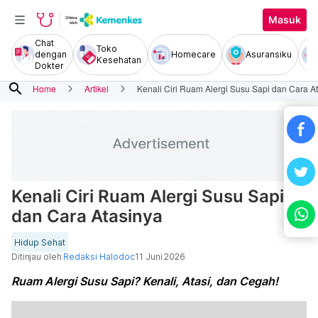
Masuk
Chat
Toko
dengan
Homecare
Asuransiku
Kesehatan
Dokter
search
Home
Artikel
Kenali Ciri Ruam Alergi Susu Sapi dan Cara A
Kenali Ciri Ruam Alergi Susu Sapi
dan Cara Atasinya
Hidup Sehat
Ditinjau oleh
Redaksi Halodoc
11 Juni 2026
Ruam Alergi Susu Sapi? Kenali, Atasi, dan Cegah!