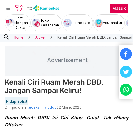
Masuk
Chat
Toko
dengan
Homecare
Asuransiku
Kesehatan
Dokter
search
Home
Artikel
Kenali Ciri Ruam Merah DBD, Jangan Sampai K
Kenali Ciri Ruam Merah DBD,
Jangan Sampai Keliru!
Hidup Sehat
Ditinjau oleh
Redaksi Halodoc
02 Maret 2026
Ruam Merah DBD: Ini Ciri Khas, Gatal, Tak Hilang
Ditekan