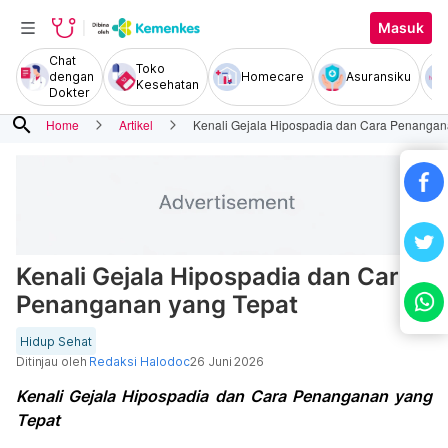
Masuk
Chat
Toko
dengan
Homecare
Asuransiku
Kesehatan
Dokter
search
Home
Artikel
Kenali Gejala Hipospadia dan Cara Penangan
Kenali Gejala Hipospadia dan Cara
Penanganan yang Tepat
Hidup Sehat
Ditinjau oleh
Redaksi Halodoc
26 Juni 2026
Kenali Gejala Hipospadia dan Cara Penanganan yang
Tepat