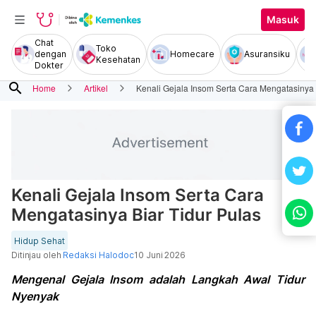
Masuk
Chat
Toko
dengan
Homecare
Asuransiku
Kesehatan
Dokter
search
Home
Artikel
Kenali Gejala Insom Serta Cara Mengatasinya 
Kenali Gejala Insom Serta Cara
Mengatasinya Biar Tidur Pulas
Hidup Sehat
Ditinjau oleh
Redaksi Halodoc
10 Juni 2026
Mengenal Gejala Insom adalah Langkah Awal Tidur
Nyenyak