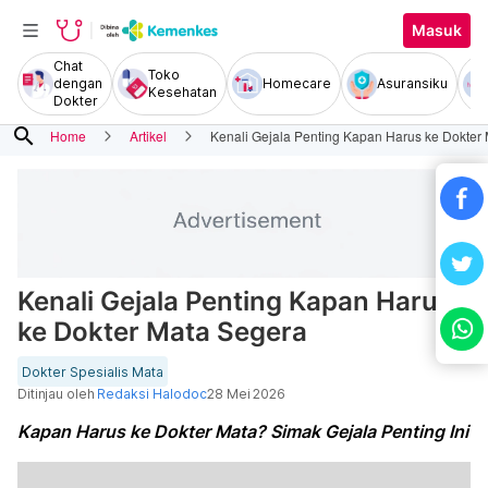
Masuk
Chat
Toko
dengan
Homecare
Asuransiku
Kesehatan
Dokter
search
Home
Artikel
Kenali Gejala Penting Kapan Harus ke Dokter
Kenali Gejala Penting Kapan Harus
ke Dokter Mata Segera
Dokter Spesialis Mata
Ditinjau oleh
Redaksi Halodoc
28 Mei 2026
Kapan Harus ke Dokter Mata? Simak Gejala Penting Ini