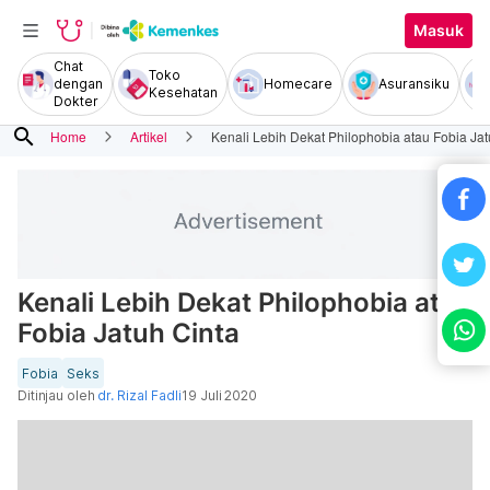
Masuk
Chat
Toko
dengan
Homecare
Asuransiku
Kesehatan
Dokter
search
Home
Artikel
Kenali Lebih Dekat Philophobia atau Fobia Jat
Kenali Lebih Dekat Philophobia atau
Fobia Jatuh Cinta
Fobia
Seks
Ditinjau oleh
dr. Rizal Fadli
19 Juli 2020