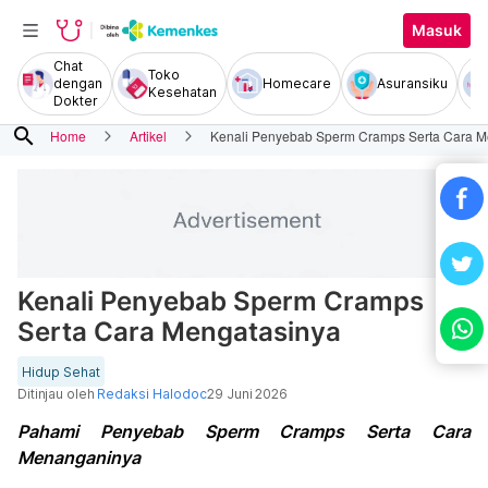
Masuk
Chat
Toko
dengan
Homecare
Asuransiku
Kesehatan
Dokter
search
Home
Artikel
Kenali Penyebab Sperm Cramps Serta Cara M
Kenali Penyebab Sperm Cramps
Serta Cara Mengatasinya
Hidup Sehat
Ditinjau oleh
Redaksi Halodoc
29 Juni 2026
Pahami Penyebab Sperm Cramps Serta Cara
Menanganinya