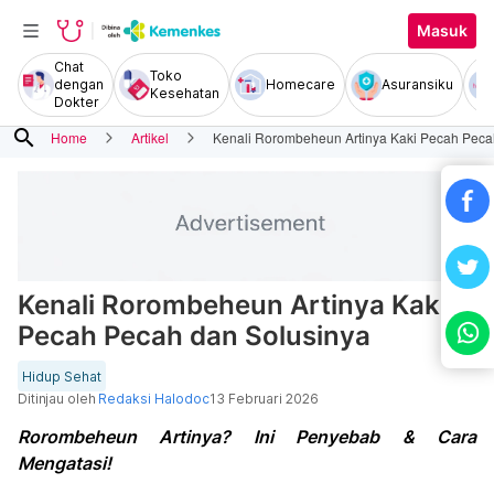
Masuk
Chat
Toko
dengan
Homecare
Asuransiku
Kesehatan
Dokter
search
Home
Artikel
Kenali Rorombeheun Artinya Kaki Pecah Peca
Kenali Rorombeheun Artinya Kaki
Pecah Pecah dan Solusinya
Hidup Sehat
Ditinjau oleh
Redaksi Halodoc
13 Februari 2026
Rorombeheun Artinya? Ini Penyebab & Cara
Mengatasi!