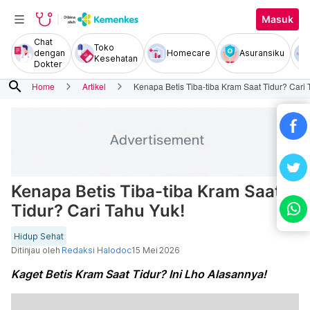
Masuk
Chat
Toko
dengan
Homecare
Asuransiku
Kesehatan
Dokter
search
Home
Artikel
Kenapa Betis Tiba-tiba Kram Saat Tidur? Cari 
Kenapa Betis Tiba-tiba Kram Saat
Tidur? Cari Tahu Yuk!
Hidup Sehat
Ditinjau oleh
Redaksi Halodoc
15 Mei 2026
Kaget Betis Kram Saat Tidur? Ini Lho Alasannya!