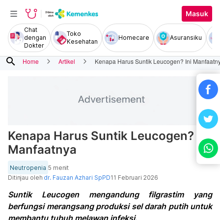
Masuk
Chat
Toko
dengan
Homecare
Asuransiku
Kesehatan
Dokter
search
Home
Artikel
Kenapa Harus Suntik Leucogen? Ini Manfaatn
Kenapa Harus Suntik Leucogen? Ini
Manfaatnya
Neutropenia
5 menit
Ditinjau oleh
dr. Fauzan Azhari SpPD
11 Februari 2026
Suntik Leucogen mengandung filgrastim yang
berfungsi merangsang produksi sel darah putih untuk
membantu tubuh melawan infeksi.