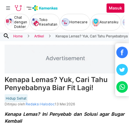
Masuk
Chat
Toko
dengan
Homecare
Asuransiku
Kesehatan
Dokter
search
Home
Artikel
Kenapa Lemas? Yuk, Cari Tahu Penyebabnya Bi
Kenapa Lemas? Yuk, Cari Tahu
Penyebabnya Biar Fit Lagi!
Hidup Sehat
Ditinjau oleh
Redaksi Halodoc
13 Mei 2026
Kenapa Lemas? Ini Penyebab dan Solusi agar Bugar
Kembali