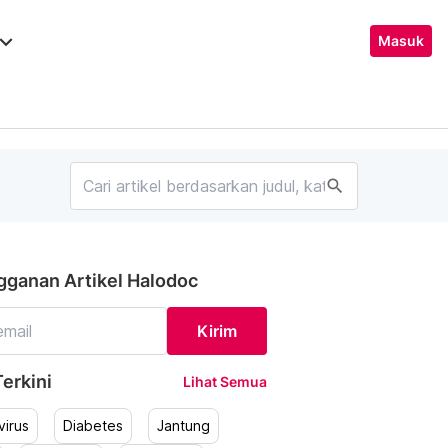
ard_arrow_down
Masuk
search
gganan Artikel Halodoc
Kirim
erkini
Lihat Semua
irus
Diabetes
Jantung