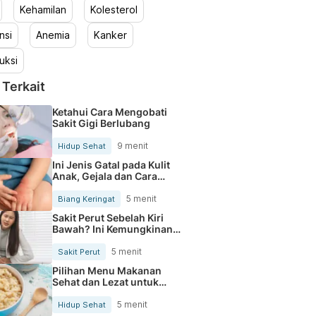
Kehamilan
Kolesterol
nsi
Anemia
Kanker
uksi
 Terkait
Ketahui Cara Mengobati
Sakit Gigi Berlubang
9 menit
Hidup Sehat
Ini Jenis Gatal pada Kulit
Anak, Gejala dan Cara
Mengobatinya
5 menit
Biang Keringat
Sakit Perut Sebelah Kiri
Bawah? Ini Kemungkinan
Penyebabnya
5 menit
Sakit Perut
Pilihan Menu Makanan
Sehat dan Lezat untuk
Mengurangi Kolesterol
5 menit
Hidup Sehat