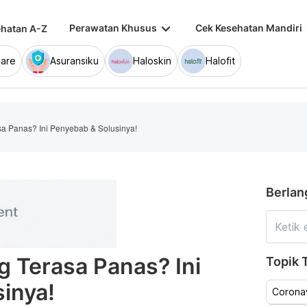
keyboard_arrow_down
keybo
Perawatan Khusus
Cek Kesehatan Mandiri
hatan A-Z
are
Asuransiku
Haloskin
Halofit
 Panas? Ini Penyebab & Solusinya!
Berlan
 Terasa Panas? Ini
Topik T
inya!
Coronav