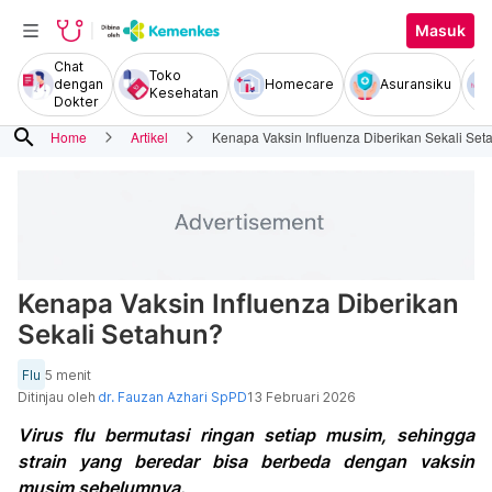
Masuk
Chat
Toko
dengan
Homecare
Asuransiku
Kesehatan
Dokter
search
Home
Artikel
Kenapa Vaksin Influenza Diberikan Sekali Se
Kenapa Vaksin Influenza Diberikan
Sekali Setahun?
Flu
5 menit
Ditinjau oleh
dr. Fauzan Azhari SpPD
13 Februari 2026
Virus flu bermutasi ringan setiap musim, sehingga
strain yang beredar bisa berbeda dengan vaksin
musim sebelumnya.