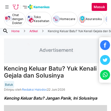
Masuk
Chat
Toko
dengan
Homecare
Asuransiku
Kesehatan
Dokter
search
Home
Artikel
Kencing Keluar Batu? Yuk Kenali Gejala dan S
Kencing Keluar Batu? Yuk Kenali
Gejala dan Solusinya
Batuk
Ditinjau oleh
Redaksi Halodoc
22 Juni 2026
Kencing Keluar Batu? Jangan Panik, Ini Solusinya