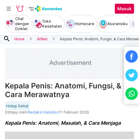
Masuk
Chat
Toko
dengan
Homecare
Asuransiku
Kesehatan
Dokter
search
Home
Artikel
Kepala Penis: Anatomi, Fungsi, & Cara Meraw
Kepala Penis: Anatomi, Fungsi, &
Cara Merawatnya
Hidup Sehat
Ditinjau oleh
Redaksi Halodoc
11 Februari 2026
Kepala Penis: Anatomi, Masalah, & Cara Menjaga