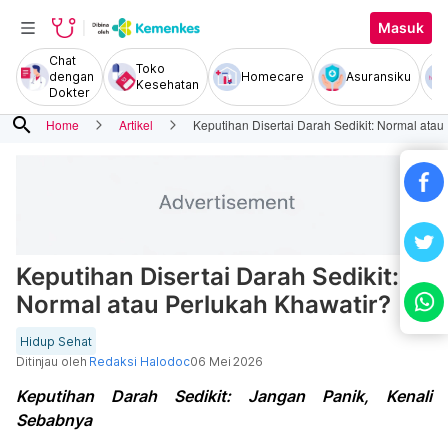
Masuk
Chat
Toko
dengan
Homecare
Asuransiku
Kesehatan
Dokter
search
Home
Artikel
Keputihan Disertai Darah Sedikit: Normal atau
Keputihan Disertai Darah Sedikit:
Normal atau Perlukah Khawatir?
Hidup Sehat
Ditinjau oleh
Redaksi Halodoc
06 Mei 2026
Keputihan Darah Sedikit: Jangan Panik, Kenali
Sebabnya