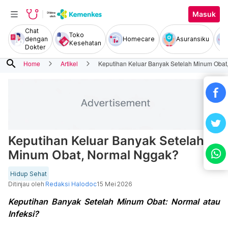
Masuk
Chat
Toko
dengan
Homecare
Asuransiku
Kesehatan
Dokter
search
Home
Artikel
Keputihan Keluar Banyak Setelah Minum Obat
Keputihan Keluar Banyak Setelah
Minum Obat, Normal Nggak?
Hidup Sehat
Ditinjau oleh
Redaksi Halodoc
15 Mei 2026
Keputihan Banyak Setelah Minum Obat: Normal atau
Infeksi?