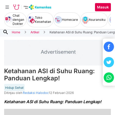
Masuk
Chat
Toko
dengan
Homecare
Asuransiku
Kesehatan
Dokter
search
Home
Artikel
Ketahanan ASI di Suhu Ruang: Panduan Leng
Ketahanan ASI di Suhu Ruang:
Panduan Lengkap!
Hidup Sehat
Ditinjau oleh
Redaksi Halodoc
12 Februari 2026
Ketahanan ASI di Suhu Ruang: Panduan Lengkap!