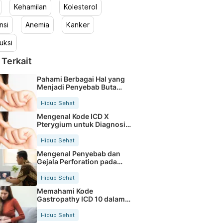
Kehamilan
Kolesterol
nsi
Anemia
Kanker
uksi
 Terkait
Pahami Berbagai Hal yang
Menjadi Penyebab Buta
Warna
Hidup Sehat
Mengenal Kode ICD X
Pterygium untuk Diagnosis
Mata
Hidup Sehat
Mengenal Penyebab dan
Gejala Perforation pada
Tubuh
Hidup Sehat
Memahami Kode
Gastropathy ICD 10 dalam
Rekam Medis Pasien
Hidup Sehat