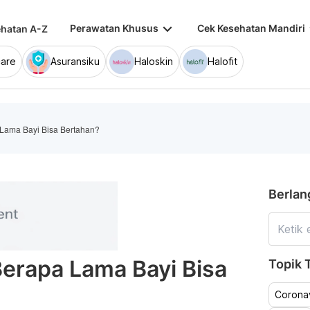
keyboard_arrow_down
keybo
Perawatan Khusus
Cek Kesehatan Mandiri
hatan A-Z
are
Asuransiku
Haloskin
Halofit
Lama Bayi Bisa Bertahan?
Berlan
erapa Lama Bayi Bisa
Topik T
Coronav