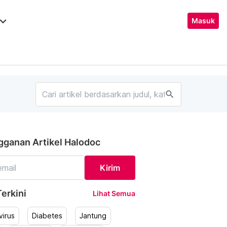
ard_arrow_down
Masuk
search
gganan Artikel Halodoc
Kirim
erkini
Lihat Semua
irus
Diabetes
Jantung