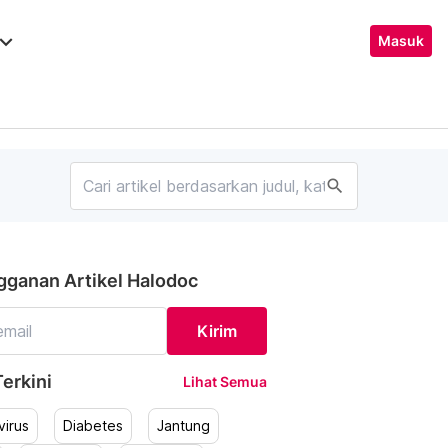
ard_arrow_down
Masuk
search
gganan Artikel Halodoc
Kirim
erkini
Lihat Semua
irus
Diabetes
Jantung