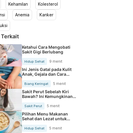
Kehamilan
Kolesterol
nsi
Anemia
Kanker
uksi
 Terkait
Ketahui Cara Mengobati
Sakit Gigi Berlubang
9 menit
Hidup Sehat
Ini Jenis Gatal pada Kulit
Anak, Gejala dan Cara
Mengobatinya
5 menit
Biang Keringat
Sakit Perut Sebelah Kiri
Bawah? Ini Kemungkinan
Penyebabnya
5 menit
Sakit Perut
Pilihan Menu Makanan
Sehat dan Lezat untuk
Mengurangi Kolesterol
5 menit
Hidup Sehat