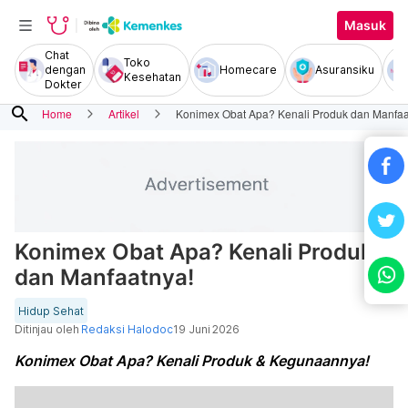
Masuk
Chat
Toko
dengan
Homecare
Asuransiku
Kesehatan
Dokter
search
Home
Artikel
Konimex Obat Apa? Kenali Produk dan Manfaa
Konimex Obat Apa? Kenali Produk
dan Manfaatnya!
Hidup Sehat
Ditinjau oleh
Redaksi Halodoc
19 Juni 2026
Konimex Obat Apa? Kenali Produk & Kegunaannya!