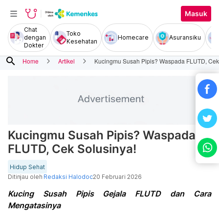
Masuk
Chat
Toko
dengan
Homecare
Asuransiku
Kesehatan
Dokter
search
Home
Artikel
Kucingmu Susah Pipis? Waspada FLUTD, Cek 
Kucingmu Susah Pipis? Waspada
FLUTD, Cek Solusinya!
Hidup Sehat
Ditinjau oleh
Redaksi Halodoc
20 Februari 2026
Kucing Susah Pipis Gejala FLUTD dan Cara
Mengatasinya