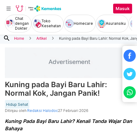
Masuk
Chat
Toko
dengan
Homecare
Asuransiku
Kesehatan
Dokter
search
Home
Artikel
Kuning pada Bayi Baru Lahir: Normal Kok, Jan
Kuning pada Bayi Baru Lahir:
Normal Kok, Jangan Panik!
Hidup Sehat
Ditinjau oleh
Redaksi Halodoc
27 Februari 2026
Kuning Pada Bayi Baru Lahir? Kenali Tanda Wajar Dan
Bahaya